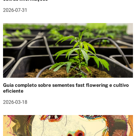
a
2026-07-31
r
t
i
g
o
s
Guia completo sobre sementes fast flowering e cultivo
eficiente
2026-03-18