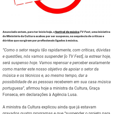
d
t
i
m
e
Anunciado ontem, para ter início hoje, o
festival de música
TV Fest
, uma iniciativa
do Ministério da Cultura acabou por ser suspenso, na sequência de críticas e
dúvidas que surgiram por profissionais ligados à música.
“Como o setor reagiu tão rapidamente, com críticas, dúvidas
e questões, nós vamos suspender [o TV Fest], ia estrear hoje,
será suspenso hoje. Vamos repensar e perceber exatamente
como manter este nosso objetivo de apoiar o setor da
música e os técnicos e, ao mesmo tempo, dar a
possibilidade de as pessoas receberem em sua casa música
portuguesa”
, afirmou hoje a ministra da Cultura, Graça
Fonseca, em declarações à Agência Lusa.
A ministra da Cultura explicou ainda que já estavam
gravados quatro programas e que “suspender o projeto para