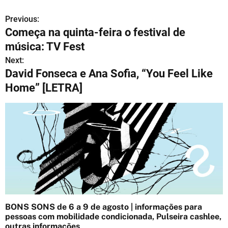
Previous:
N
Começa na quinta-feira o festival de
a
música: TV Fest
v
Next:
David Fonseca e Ana Sofia, “You Feel Like
e
Home” [LETRA]
g
a
ç
ã
o
d
BONS SONS de 6 a 9 de agosto | informações para
e
pessoas com mobilidade condicionada, Pulseira cashlee,
outras informações