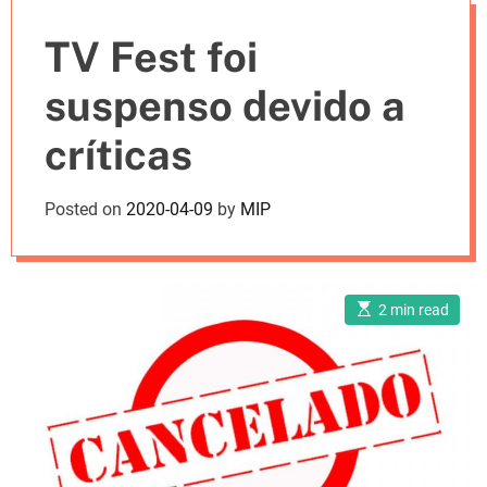
e
TV Fest foi
s
suspenso devido a
críticas
Posted on
2020-04-09
by
MIP
E
2 min read
s
t
i
m
a
t
e
d
r
e
a