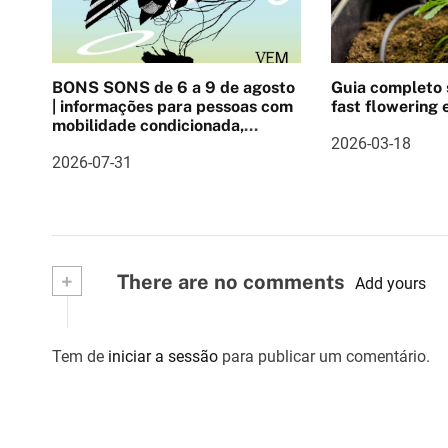
ç
ã
BONS SONS de 6 a 9 de agosto
Guia completo
o
| informações para pessoas com
fast flowering e
mobilidade condicionada,
d
2026-03-18
Pulseira cashlee, outras
2026-07-31
informações
e
a
r
+
There are no comments
Add yours
t
i
Tem de
iniciar a sessão
para publicar um comentário.
g
o