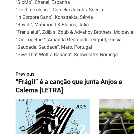
“SloMo”, Chanel, Espanha
“Hold me closer”, Cornelia Jakobs, Suécia
“In Corpore Sano”, Konstrakta, Sérvia
“Brividi”, Mahmood & Blanco, Itália
“Trenuletul”, Zdib si Zdub & Advahov Brothers, Moldávia
“Die Together”, Amanda Georgiadi Tenfjord, Grécia
“Saudade, Saudade”, Maro, Portugal
“Give That Wolf a Banana”, Subwoolfer, Noruega
Previous:
N
“Frágil” é a canção que junta Anjos e
a
Calema [LETRA]
v
e
g
a