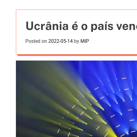
t
i
e
Ucrânia é o país ve
s
Posted on
2022-05-14
by
MIP