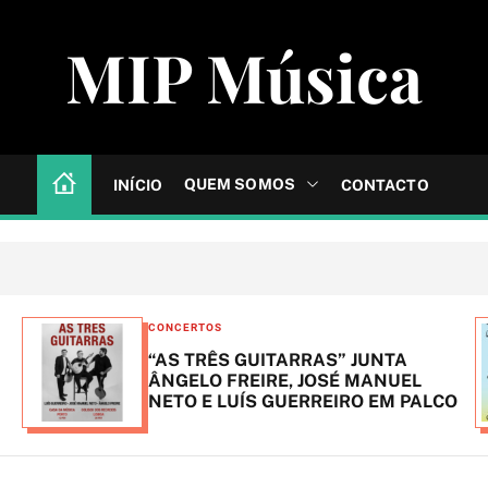
MIP Música
QUEM SOMOS
INÍCIO
CONTACTO
C
CONCERTOS
a
“AS TRÊS GUITARRAS” JUNTA
t
ÂNGELO FREIRE, JOSÉ MANUEL
NETO E LUÍS GUERREIRO EM PALCO
e
g
o
r