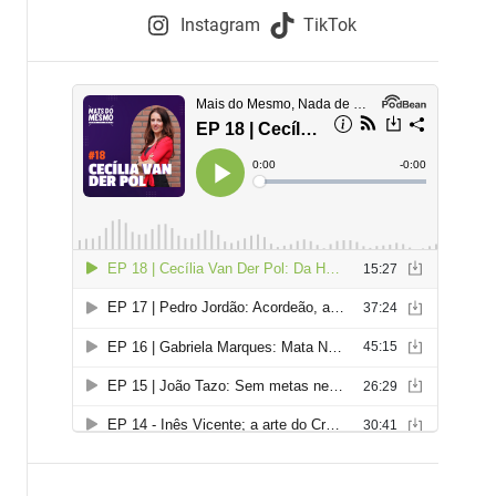
e
Instagram
TikTok
i
e
s