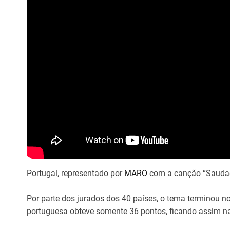
Portugal, representado por
MARO
com a canção “Saudad
Por parte dos jurados dos 40 países, o tema terminou n
portuguesa obteve somente 36 pontos, ficando assim n