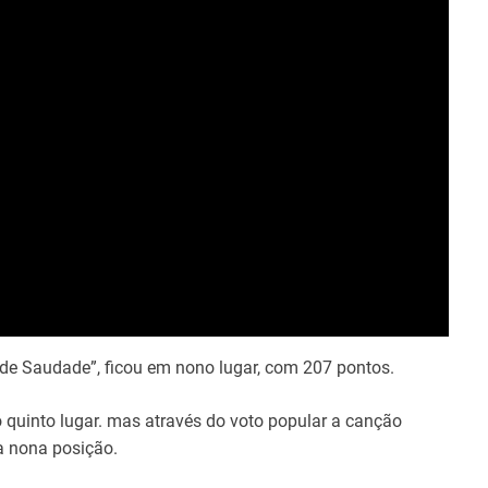
e Saudade”, ficou em nono lugar, com 207 pontos.
o quinto lugar. mas através do voto popular a canção
a nona posição.