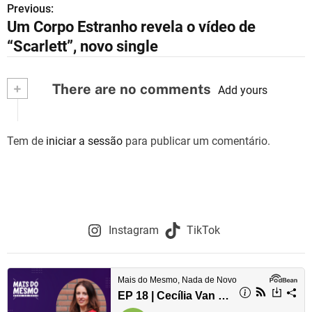
Previous:
N
Um Corpo Estranho revela o vídeo de
a
“Scarlett”, novo single
v
+
There are no comments
e
Add yours
g
Tem de
iniciar a sessão
para publicar um comentário.
a
ç
ã
o
Instagram
TikTok
d
e
a