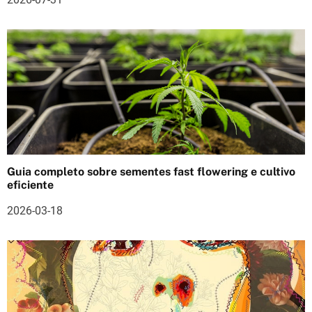
a
r
t
i
g
o
s
Guia completo sobre sementes fast flowering e cultivo
eficiente
2026-03-18