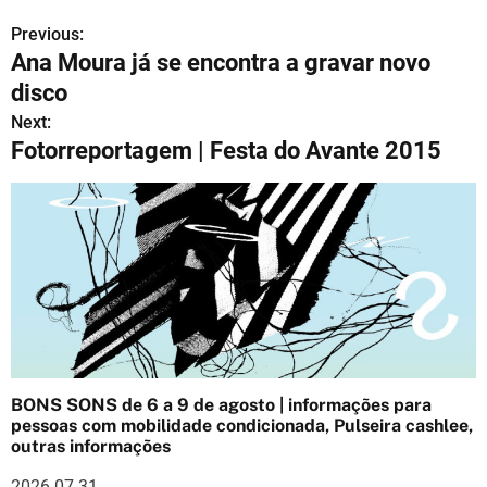
Previous:
N
Ana Moura já se encontra a gravar novo
a
disco
v
Next:
Fotorreportagem | Festa do Avante 2015
e
g
a
ç
ã
o
BONS SONS de 6 a 9 de agosto | informações para
d
pessoas com mobilidade condicionada, Pulseira cashlee,
outras informações
e
2026-07-31