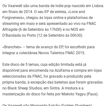
d
t
Os Vaarwell são uma banda de indie pop nascido em Lisboa
i
m
em finais de 2014. O seu EP de estreia, «Love and
e
Forgiveness», chegou às lojas online e plataformas de
streaming em maio e será apresentado ao vivo na FNAC
Alfragide (6 de Setembro às 17h00) e no NOS em
D’Bandada no Porto (12 de Setembro às 00h30).
«Branches» – tema de avanço do EP, foi escolhido para
integrar a colectânea Novos Talentos FNAC 2015.
Este disco de 5 temas, cuja edição limitada está já
disponível para encomenda na Azáfama e compra em lojas
seleccionadas da FNAC, foi gravado e produzido pela
própria banda, à excepção das baterias que foram gravadas
no Black Sheep Studios, em Sintra. A mistura e a
masterização do disco foi feita por Makoto Yagyu (Paus).
Os Vaarwell são Margarida Falcão (Golden Slumbers),