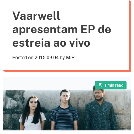
e
Vaarwell
s
apresentam EP de
estreia ao vivo
Posted on
2015-09-04
by
MIP
E
1 min read
s
t
i
m
a
t
e
d
r
e
a