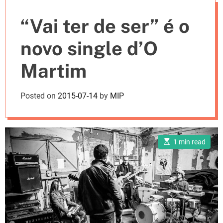
e
“Vai ter de ser” é o
s
novo single d’O
Martim
Posted on
2015-07-14
by
MIP
E
1 min read
s
t
i
m
a
t
e
d
r
e
a