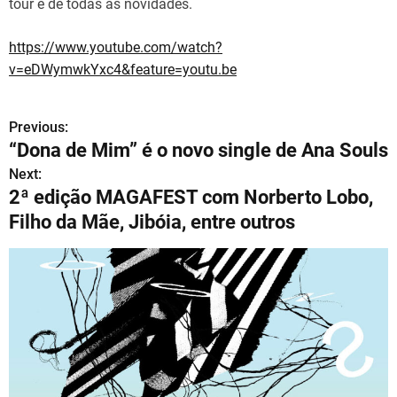
tour e de todas as novidades.
https://www.youtube.com/watch?
v=eDWymwkYxc4&feature=youtu.be
Previous:
N
“Dona de Mim” é o novo single de Ana Souls
a
Next:
2ª edição MAGAFEST com Norberto Lobo,
v
Filho da Mãe, Jibóia, entre outros
e
g
a
ç
ã