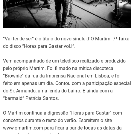
d
t
i
m
e
“Vai ter de ser” é o título do novo single d´O Martim. 7ª faixa
do disco “Horas para Gastar vol.I”.
Vem acompanhado de um teledisco realizado e produzido
pelo próprio Martim. Foi filmado na mítica discoteca
“Brownie” da rua da Imprensa Nacional em Lisboa, e foi
feito em apenas um dia. Contou com a participação especial
do Sr. Armando, uma lenda do bairro. E ainda com a
“barmaid” Patrícia Santos.
O Martim continua a digressão “Horas para Gastar” com
concertos durante o resto do verão. Espreitem o site
www.omartim.com para ficar a par de todas as datas da