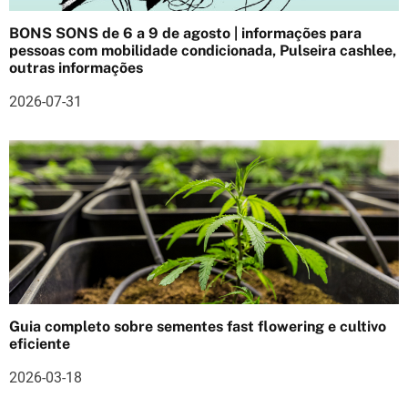
o
BONS SONS de 6 a 9 de agosto | informações para
d
pessoas com mobilidade condicionada, Pulseira cashlee,
outras informações
e
2026-07-31
a
r
t
i
g
o
s
Guia completo sobre sementes fast flowering e cultivo
eficiente
2026-03-18