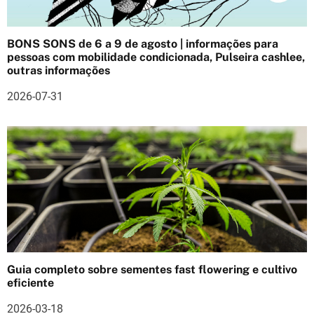
o
d
BONS SONS de 6 a 9 de agosto | informações para
e
pessoas com mobilidade condicionada, Pulseira cashlee,
outras informações
a
2026-07-31
r
t
i
g
o
s
Guia completo sobre sementes fast flowering e cultivo
eficiente
2026-03-18