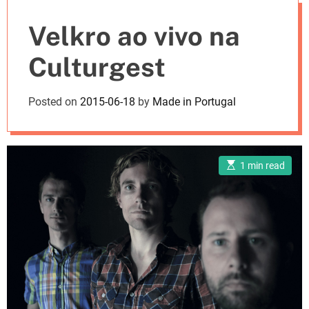
e
Velkro ao vivo na
s
Culturgest
Posted on
2015-06-18
by
Made in Portugal
E
1 min read
s
t
i
m
a
t
e
d
r
e
a
d
t
i
m