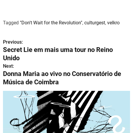
Tagged
"Don't Wait for the Revolution"
,
culturgest
,
velkro
Previous:
N
Secret Lie em mais uma tour no Reino
a
Unido
v
Next:
Donna Maria ao vivo no Conservatório de
e
Música de Coimbra
g
a
ç
ã