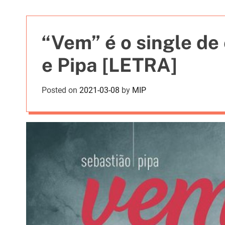
t
i
e
“Vem” é o single de
s
e Pipa [LETRA]
Posted on
2021-03-08
by
MIP