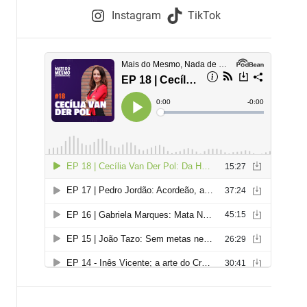
e
Instagram
TikTok
i
e
s