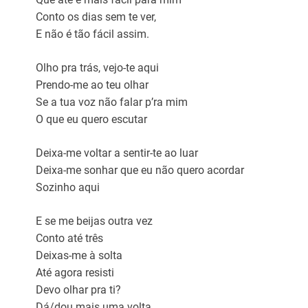
Conto os dias sem te ver,
E não é tão fácil assim.
Olho pra trás, vejo-te aqui
Prendo-me ao teu olhar
Se a tua voz não falar p’ra mim
O que eu quero escutar
Deixa-me voltar a sentir-te ao luar
Deixa-me sonhar que eu não quero acordar
Sozinho aqui
E se me beijas outra vez
Conto até três
Deixas-me à solta
Até agora resisti
Devo olhar pra ti?
Dá/dou mais uma volta