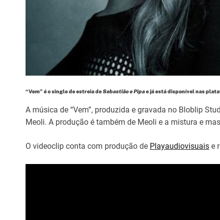
“Vem” é o single de estreia de
Sebastião e Pipa
e já está disponível nas plata
A música de “Vem”, produzida e gravada no Bloblip Studi
Meoli. A produção é também de Meoli e a mistura e mast
O videoclip conta com produção de
Playaudiovisuais
e 