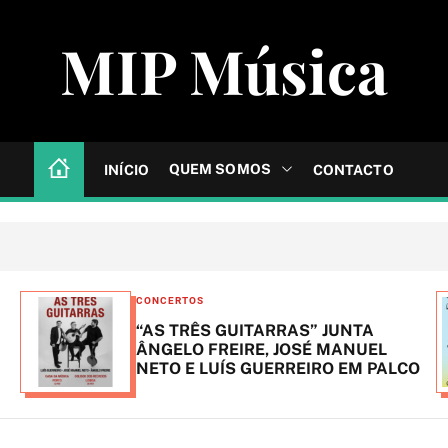
MIP Música
QUEM SOMOS
INÍCIO
CONTACTO
C
CONCERTOS
a
“AS TRÊS GUITARRAS” JUNTA
t
ÂNGELO FREIRE, JOSÉ MANUEL
NETO E LUÍS GUERREIRO EM PALCO
e
g
o
r