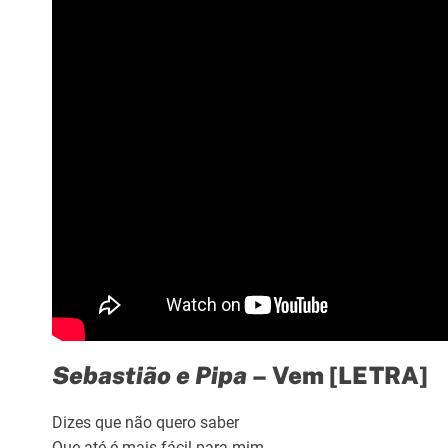
Sebastião e Pipa
– Vem [LETRA]
Dizes que não quero saber
Que até é mais fácil para mim