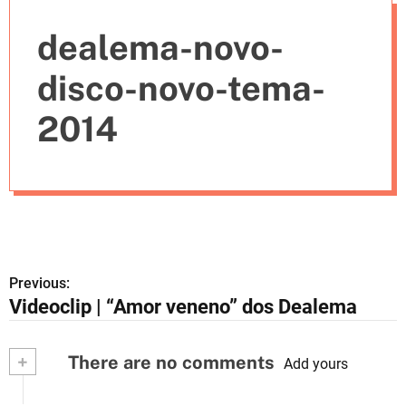
e
dealema-novo-
s
disco-novo-tema-
2014
Previous:
N
Videoclip | “Amor veneno” dos Dealema
a
v
+
There are no comments
Add yours
e