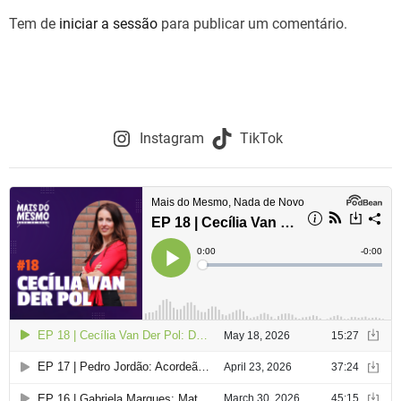
g
Tem de
iniciar a sessão
para publicar um comentário.
a
ç
ã
Instagram
TikTok
o
d
e
a
r
t
i
g