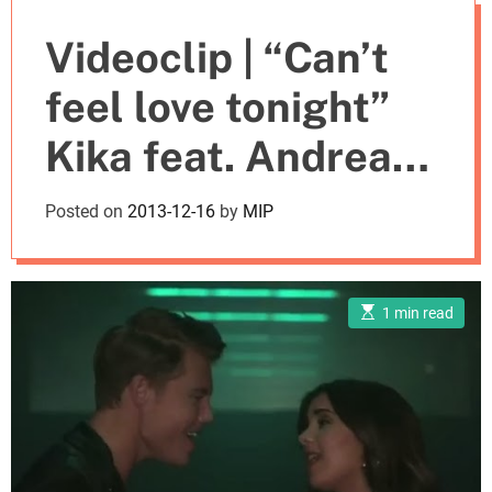
e
Videoclip | “Can’t
s
feel love tonight”
Kika feat. Andreas
Wijk
Posted on
2013-12-16
by
MIP
E
1 min read
s
t
i
m
a
t
e
d
r
e
a