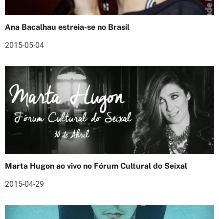
d
Ana Bacalhau estreia-se no Brasil
e
2015-05-04
a
r
t
i
g
o
s
Marta Hugon ao vivo no Fórum Cultural do Seixal
2015-04-29