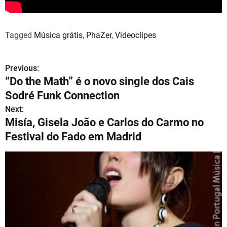
Tagged
Música grátis
,
PhaZer
,
Videoclipes
Previous:
N
“Do the Math” é o novo single dos Cais
a
Sodré Funk Connection
v
Next:
Misía, Gisela João e Carlos do Carmo no
e
Festival do Fado em Madrid
g
a
ç
ã
o