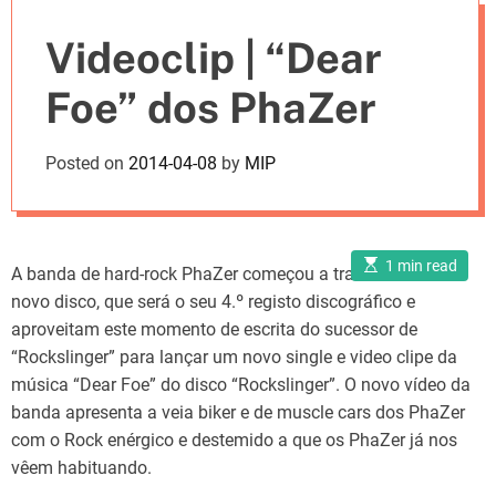
e
Videoclip | “Dear
s
Foe” dos PhaZer
Posted on
2014-04-08
by
MIP
E
1 min read
A banda de hard-rock PhaZer começou a trabalhar no seu
s
t
novo disco, que será o seu 4.º registo discográfico e
i
m
aproveitam este momento de escrita do sucessor de
a
“Rockslinger” para lançar um novo single e video clipe da
t
e
música “Dear Foe” do disco “Rockslinger”. O novo vídeo da
d
r
banda apresenta a veia biker e de muscle cars dos PhaZer
e
a
com o Rock enérgico e destemido a que os PhaZer já nos
d
t
vêem habituando.
i
m