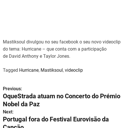
Mastiksoul divulgou no seu facebook o seu novo videoclip
do tema: Hurricane – que conta com a participação
de David Anthony e Taylor Jones.
Tagged
Hurricane
,
Mastiksoul
,
videoclip
Previous:
N
OqueStrada atuam no Concerto do Prémio
a
Nobel da Paz
v
Next:
Portugal fora do Festival Eurovisão da
e
Canção