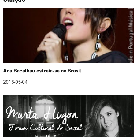
g
a
ç
ã
o
d
Ana Bacalhau estreia-se no Brasil
e
2015-05-04
a
r
t
i
g