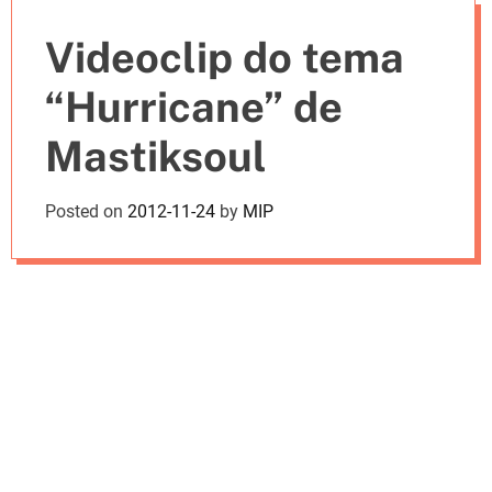
e
Videoclip do tema
s
“Hurricane” de
Mastiksoul
Posted on
2012-11-24
by
MIP