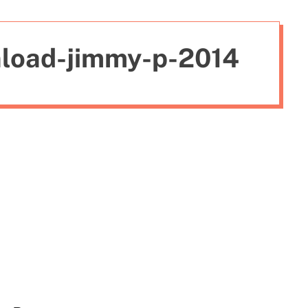
i
e
nload-jimmy-p-2014
s