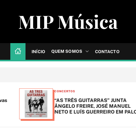
MIP Música
QUEM SOMOS
INÍCIO
CONTACTO
C
CONCERTOS
a
“AS TRÊS GUITARRAS” JUNTA
t
ÂNGELO FREIRE, JOSÉ MANUEL
NETO E LUÍS GUERREIRO EM PALCO
e
g
o
r