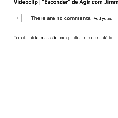
Videoclip | “Esconder” de Agir com Jim
a
v
+
There are no comments
Add yours
e
g
Tem de
iniciar a sessão
para publicar um comentário.
a
ç
ã
o
d
e
a
r