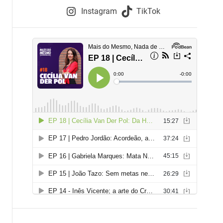
e
Instagram
TikTok
i
e
s