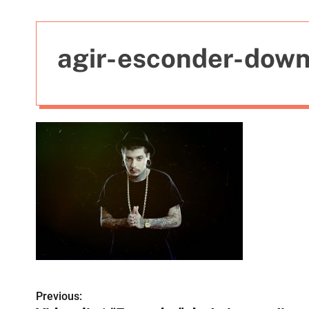
t
i
e
agir-esconder-dow
s
Previous:
N