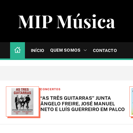
MIP Música
QUEM SOMOS
INÍCIO
CONTACTO
C
CONCERTOS
a
“AS TRÊS GUITARRAS” JUNTA
t
ÂNGELO FREIRE, JOSÉ MANUEL
NETO E LUÍS GUERREIRO EM PALCO
e
g
o
r