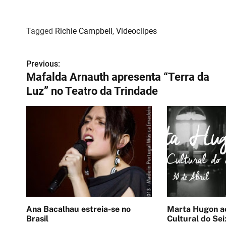
Tagged
Richie Campbell
,
Videoclipes
Previous:
N
Mafalda Arnauth apresenta “Terra da
a
Luz” no Teatro da Trindade
v
e
g
a
ç
ã
Ana Bacalhau estreia-se no
Marta Hugon ao vivo 
o
Brasil
Cultural do Sei