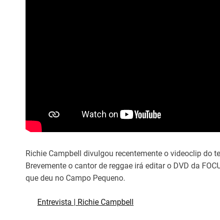
Richie Campbell divulgou recentemente o videoclip do t
Brevemente o cantor de reggae irá editar o DVD da FOC
que deu no Campo Pequeno.
Entrevista | Richie Campbell