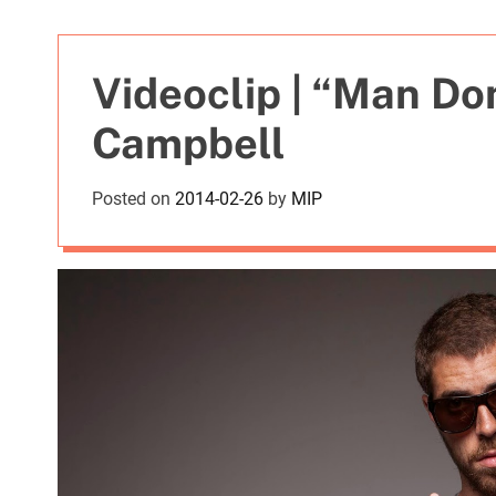
t
i
e
Videoclip | “Man Don
s
Campbell
Posted on
2014-02-26
by
MIP