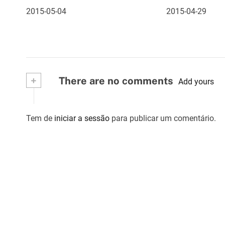
d
2015-05-04
2015-04-29
e
a
r
+
There are no comments
Add yours
t
i
Tem de
iniciar a sessão
para publicar um comentário.
g
o
s