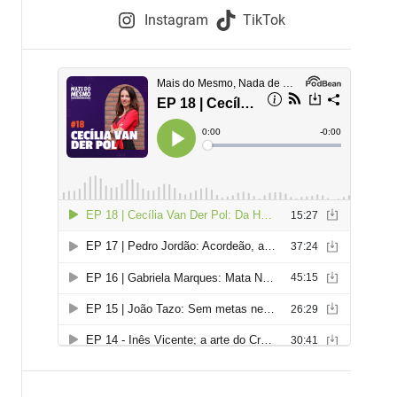
e
Instagram
TikTok
i
e
s