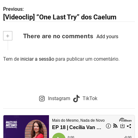
Previous:
N
[Videoclip] “One Last Try” dos Caelum
a
v
+
There are no comments
Add yours
e
g
Tem de
iniciar a sessão
para publicar um comentário.
a
ç
ã
Instagram
TikTok
o
d
e