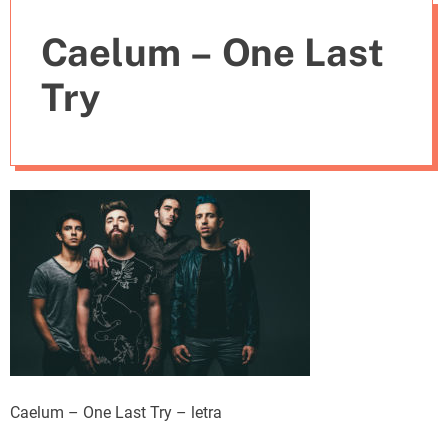
e
Caelum – One Last
s
Try
Caelum – One Last Try – letra