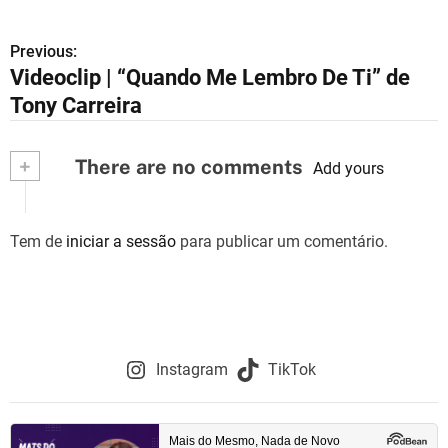
Previous:
N
Videoclip | “Quando Me Lembro De Ti” de
a
Tony Carreira
v
+
There are no comments
e
Add yours
g
Tem de
iniciar a sessão
para publicar um comentário.
a
ç
ã
o
Instagram
TikTok
d
e