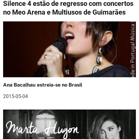
Silence 4 estão de regresso com concertos
v
no Meo Arena e Multiusos de Guimarães
e
g
a
ç
ã
o
Ana Bacalhau estreia-se no Brasil
d
2015-05-04
e
a
r
t