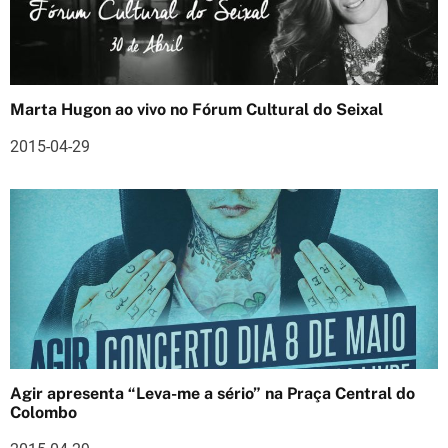
i
g
o
Marta Hugon ao vivo no Fórum Cultural do Seixal
s
2015-04-29
Agir apresenta “Leva-me a sério” na Praça Central do
Colombo