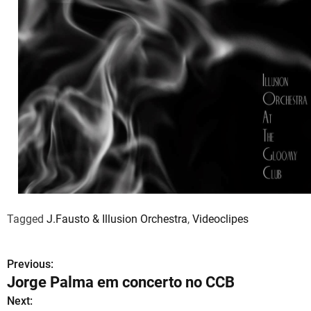
Tagged
J.Fausto & Illusion Orchestra
,
Videoclipes
Previous:
N
Jorge Palma em concerto no CCB
a
Next: