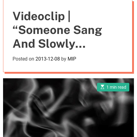
e
Videoclip |
s
“Someone Sang
And Slowly
Danced” de Joel
Posted on
2013-12-08
by
MIP
Fausto & Illusion
Orchestra
E
1 min read
s
t
i
m
a
t
e
d
r
e
a