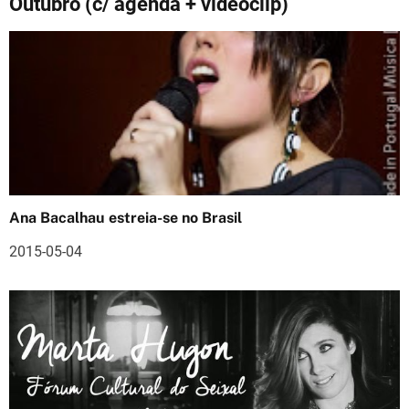
Outubro (c/ agenda + videoclip)
a
ç
ã
o
d
e
Ana Bacalhau estreia-se no Brasil
a
2015-05-04
r
t
i
g