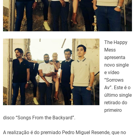
d
t
i
m
e
The Happy
Mess
apresenta
novo single
e vídeo
“Sorrows
Av”. Este é o
último single
retirado do
primeiro
disco “Songs From the Backyard”.
A realização é do premiado Pedro Miguel Resende, que no