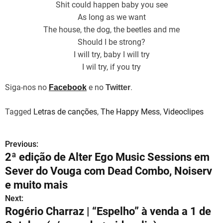
Shit could happen baby you see
As long as we want
The house, the dog, the beetles and me
Should I be strong?
I will try, baby I will try
I wil try, if you try
Siga-nos no
e no
.
Facebook
Twitter
Tagged
Letras de canções
,
The Happy Mess
,
Videoclipes
Previous:
N
2ª edição de Alter Ego Music Sessions em
a
Sever do Vouga com Dead Combo, Noiserv
v
e muito mais
Next:
e
Rogério Charraz | “Espelho” à venda a 1 de
g