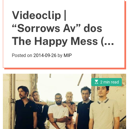
e
Videoclip |
s
“Sorrows Av” dos
The Happy Mess (c/
letra)
Posted on
2014-09-26
by
MIP
E
2 min read
s
t
i
m
a
t
e
d
r
e
a