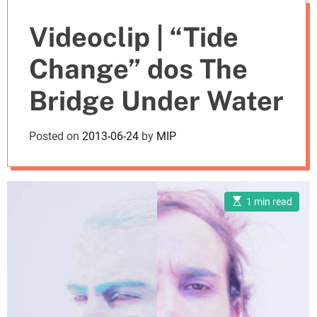
e
Videoclip | “Tide
s
Change” dos The
Bridge Under Water
Posted on
2013-06-24
by
MIP
E
1 min read
s
t
i
m
a
t
e
d
r
e
a