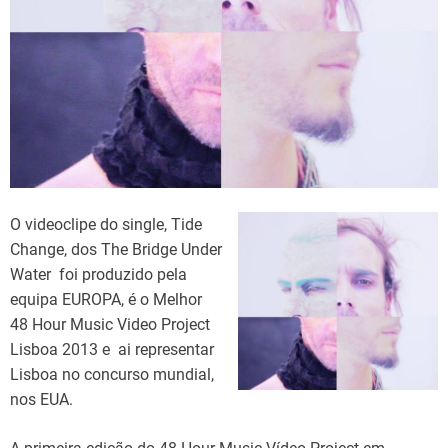
d
t
i
m
e
O videoclipe do single, Tide
Change, dos The Bridge Under
Water foi produzido pela
equipa EUROPA, é o Melhor
48 Hour Music Video Project
Lisboa 2013 e ai representar
Lisboa no concurso mundial,
nos EUA.