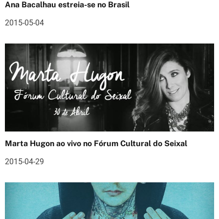
Ana Bacalhau estreia-se no Brasil
e
2015-05-04
a
r
t
i
g
o
s
Marta Hugon ao vivo no Fórum Cultural do Seixal
2015-04-29