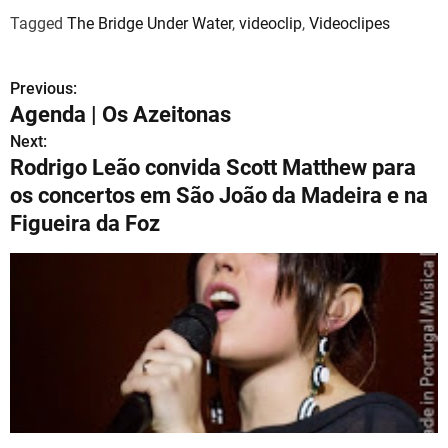
Tagged
The Bridge Under Water
,
videoclip
,
Videoclipes
Previous:
N
Agenda | Os Azeitonas
a
Next:
Rodrigo Leão convida Scott Matthew para
v
os concertos em São João da Madeira e na
e
Figueira da Foz
g
a
ç
ã
o
d