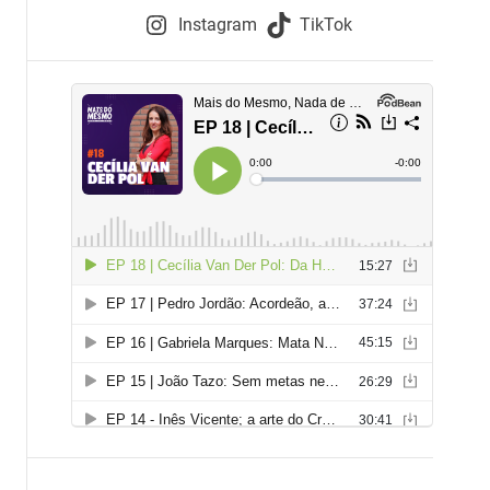
e
Instagram
TikTok
i
e
s