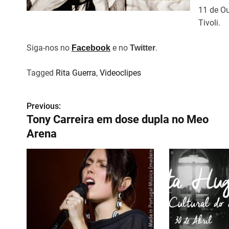
11 de Ou
Tivoli.
Siga-nos no
e no
.
Facebook
Twitter
Tagged
Rita Guerra
,
Videoclipes
Previous:
N
Tony Carreira em dose dupla no Meo
a
Arena
v
e
g
a
ç