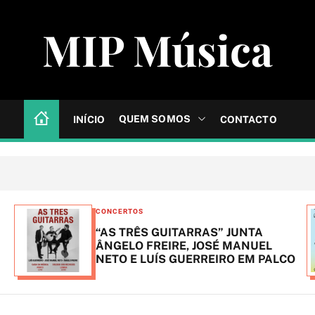
MIP Música
QUEM SOMOS
INÍCIO
CONTACTO
C
CONCERTOS
a
“AS TRÊS GUITARRAS” JUNTA
t
ÂNGELO FREIRE, JOSÉ MANUEL
NETO E LUÍS GUERREIRO EM PALCO
e
g
o
r