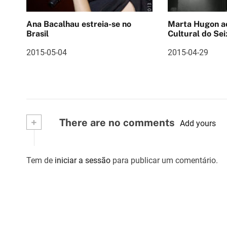
ã
Ana Bacalhau estreia-se no
Marta Hugon ao vivo 
o
Brasil
Cultural do Sei
d
2015-05-04
2015-04-29
e
a
r
+
There are no comments
Add yours
t
i
Tem de
iniciar a sessão
para publicar um comentário.
g
o
s