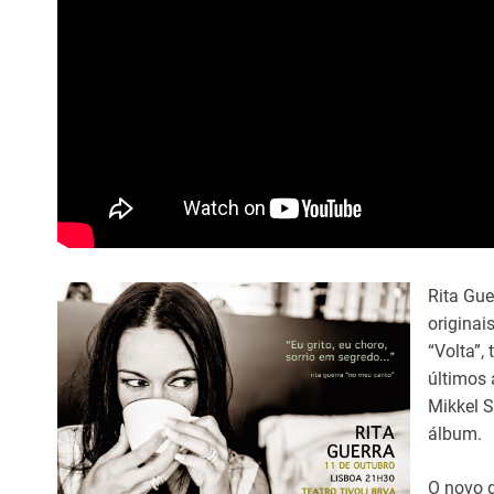
Rita Gue
originai
“Volta”,
últimos 
Mikkel S
álbum.
O novo d