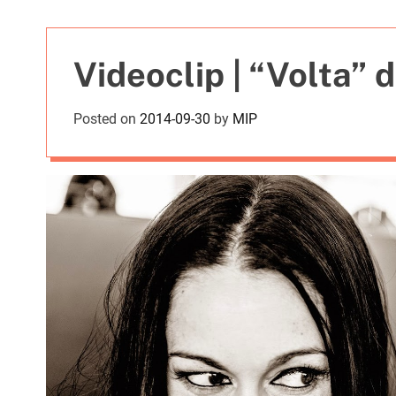
t
i
e
Videoclip | “Volta” 
s
Posted on
2014-09-30
by
MIP