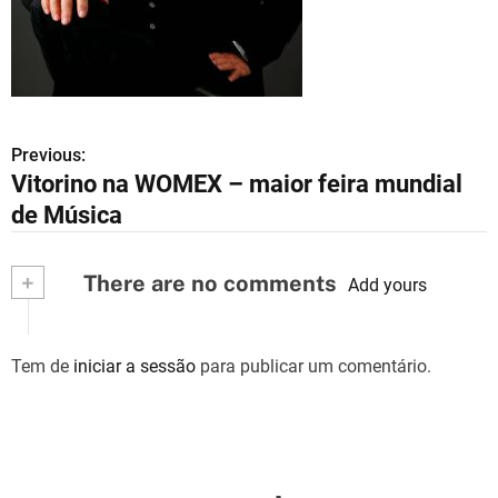
Previous:
N
Vitorino na WOMEX – maior feira mundial
a
de Música
v
+
There are no comments
e
Add yours
g
Tem de
iniciar a sessão
para publicar um comentário.
a
ç
ã