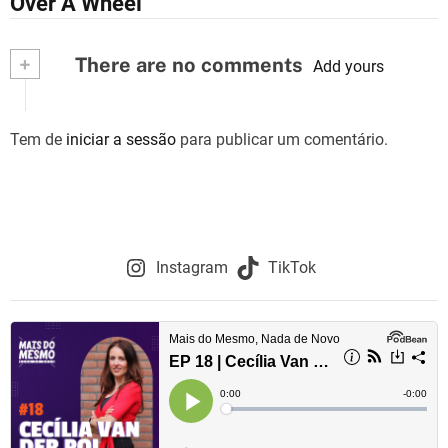
Over A Wheel”
v
+
There are no comments
e
Add yours
g
Tem de
iniciar a sessão
para publicar um comentário.
a
ç
ã
o
Instagram
TikTok
d
e
a
r