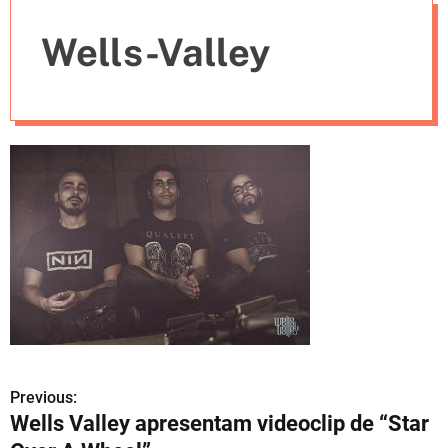
e
Wells-Valley
s
Previous:
N
Wells Valley apresentam videoclip de “Star
a