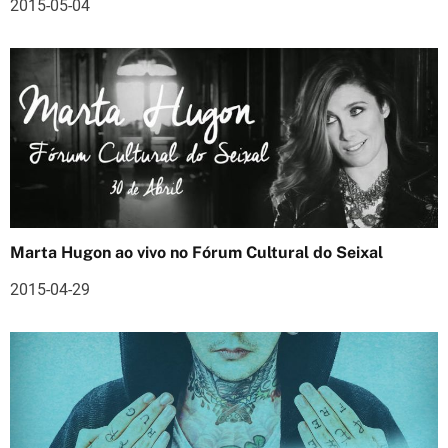
2015-05-04
a
r
t
i
g
o
s
Marta Hugon ao vivo no Fórum Cultural do Seixal
2015-04-29