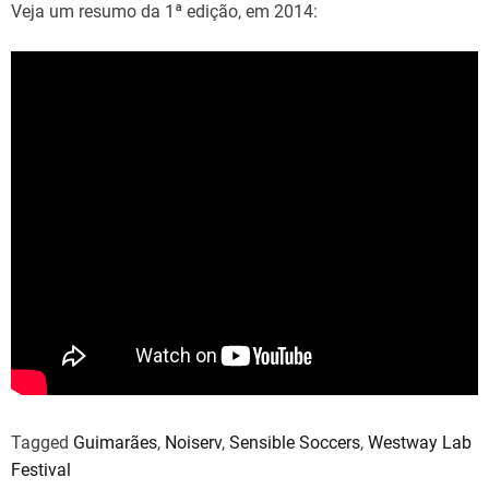
Veja um resumo da 1ª edição, em 2014:
Tagged
Guimarães
,
Noiserv
,
Sensible Soccers
,
Westway Lab
Festival