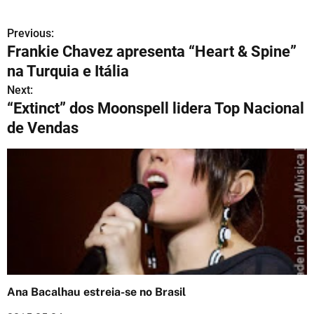
Previous:
N
Frankie Chavez apresenta “Heart & Spine”
a
na Turquia e Itália
v
Next:
“Extinct” dos Moonspell lidera Top Nacional
e
de Vendas
g
a
ç
ã
o
d
Ana Bacalhau estreia-se no Brasil
e