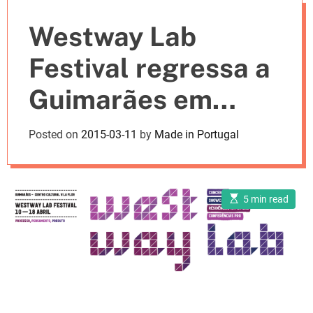
e
Westway Lab
s
Festival regressa a
Guimarães em
Abril
Posted on
2015-03-11
by
Made in Portugal
E
5 min read
s
t
i
m
a
t
e
d
r
e
a