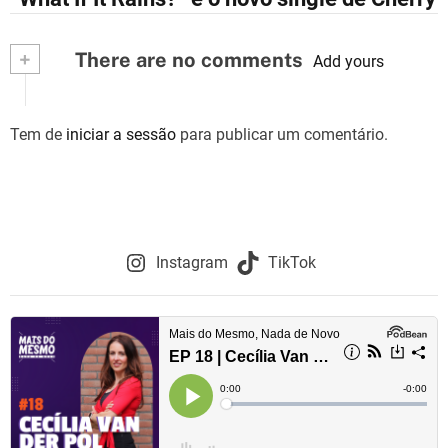
a
v
+
There are no comments
Add yours
e
g
Tem de
iniciar a sessão
para publicar um comentário.
a
ç
ã
Instagram
TikTok
o
d
e
a
r