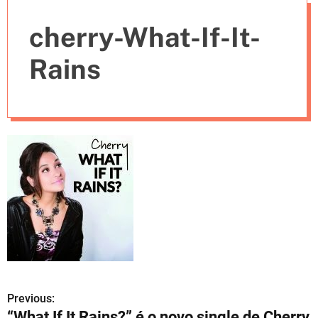
e
cherry-What-If-It-
s
Rains
Previous:
N
“What If It Rains?” é o novo single de Cherry