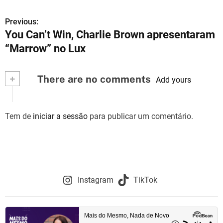
Previous:
N
You Can’t Win, Charlie Brown apresentaram
a
“Marrow” no Lux
v
+
There are no comments
e
Add yours
g
Tem de
iniciar a sessão
para publicar um comentário.
a
ç
ã
o
Instagram
TikTok
d
e