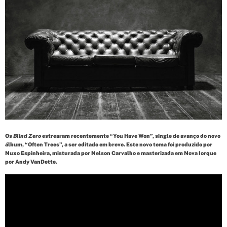
d
t
i
m
e
Os
Blind Zero
estrearam recentemente “You Have Won”, single de avanço do novo
álbum, “Often Trees”, a ser editado em breve. Este novo tema foi produzido por
Nuxo Espinheira, misturada por Nelson Carvalho e masterizada em Nova Iorque
por Andy VanDette.