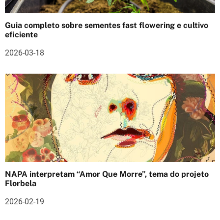
s
Guia completo sobre sementes fast flowering e cultivo
eficiente
2026-03-18
NAPA interpretam “Amor Que Morre”, tema do projeto
Florbela
2026-02-19