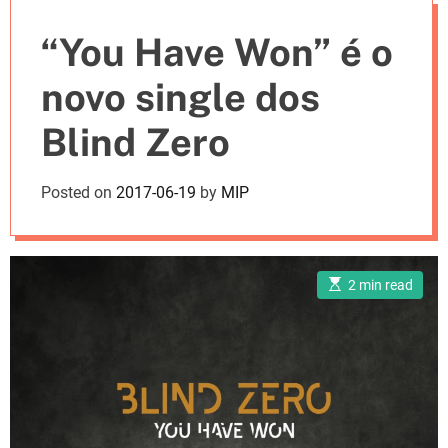
e
“You Have Won” é o
s
novo single dos
Blind Zero
Posted on
2017-06-19
by
MIP
E
2 min read
s
t
i
m
a
t
e
d
r
e
a