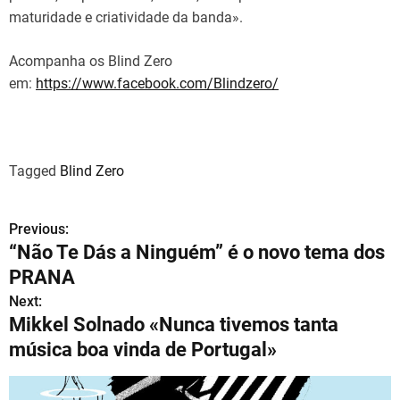
maturidade e criatividade da banda».
Acompanha os Blind Zero
em:
https://www.facebook.com/Blindzero/
Tagged
Blind Zero
Previous:
N
“Não Te Dás a Ninguém” é o novo tema dos
a
PRANA
v
Next:
Mikkel Solnado «Nunca tivemos tanta
e
música boa vinda de Portugal»
g