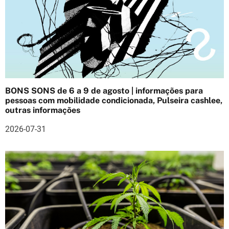
a
ç
ã
o
d
BONS SONS de 6 a 9 de agosto | informações para
e
pessoas com mobilidade condicionada, Pulseira cashlee,
outras informações
a
2026-07-31
r
t
i
g
o