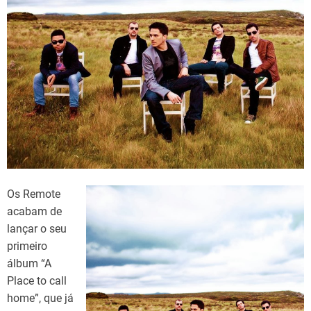
d
t
i
m
e
Os Remote
acabam de
lançar o seu
primeiro
álbum “A
Place to call
home”, que já