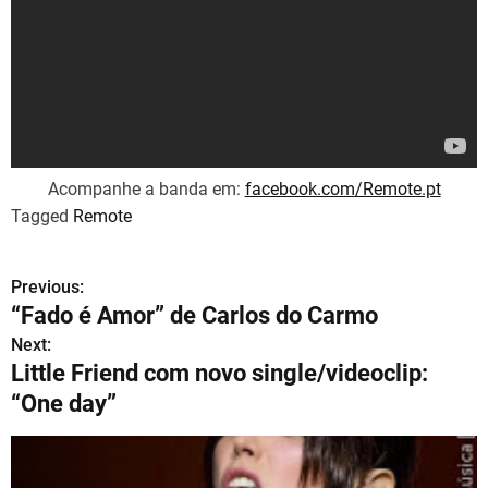
Acompanhe a banda em:
facebook.com/Remote.pt
Tagged
Remote
Previous:
N
“Fado é Amor” de Carlos do Carmo
a
Next:
Little Friend com novo single/videoclip:
v
“One day”
e
g