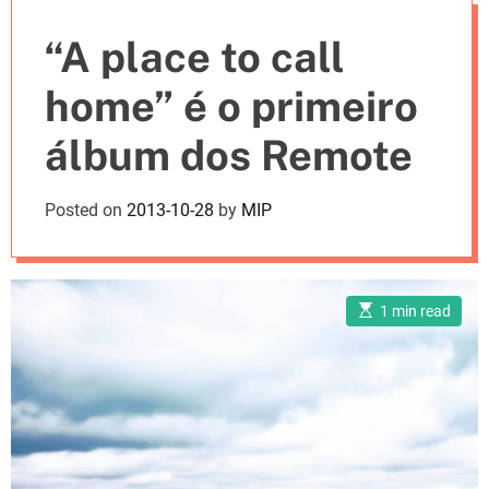
e
“A place to call
s
home” é o primeiro
álbum dos Remote
Posted on
2013-10-28
by
MIP
E
1 min read
s
t
i
m
a
t
e
d
r
e
a