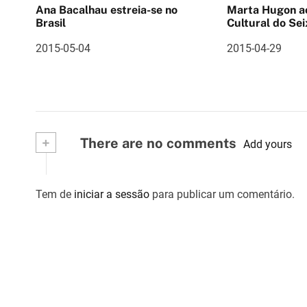
Ana Bacalhau estreia-se no
Marta Hugon ao vivo 
o
Brasil
Cultural do Sei
d
2015-05-04
2015-04-29
e
a
r
+
There are no comments
Add yours
t
i
Tem de
iniciar a sessão
para publicar um comentário.
g
o
s