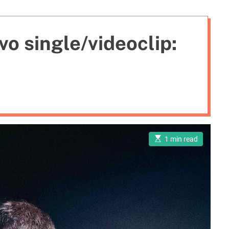
i
e
vo single/videoclip:
s
E
1 min read
s
t
i
m
a
t
e
d
r
e
a
d