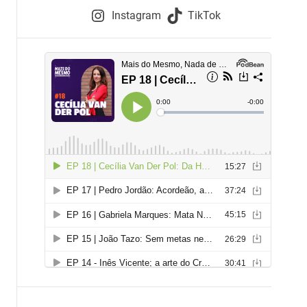
e
Instagram
TikTok
i
e
s