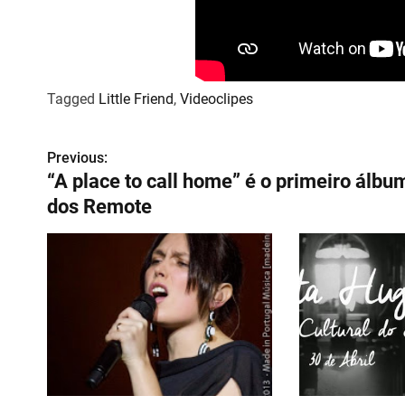
Tagged
Little Friend
,
Videoclipes
Previous:
N
“A place to call home” é o primeiro álbu
a
dos Remote
v
e
g
a
ç
ã