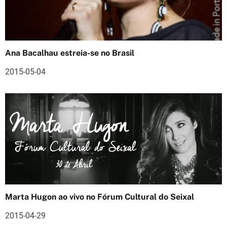
d
e
a
Ana Bacalhau estreia-se no Brasil
r
2015-05-04
t
i
g
o
s
Marta Hugon ao vivo no Fórum Cultural do Seixal
2015-04-29