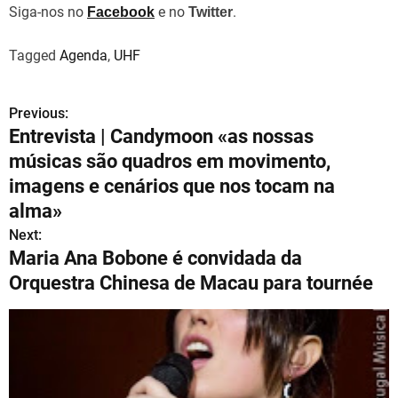
Siga-nos no
e no
.
Facebook
Twitter
Tagged
Agenda
,
UHF
Previous:
N
Entrevista | Candymoon «as nossas
a
músicas são quadros em movimento,
v
imagens e cenários que nos tocam na
alma»
e
Next:
g
Maria Ana Bobone é convidada da
Orquestra Chinesa de Macau para tournée
a
ç
ã
o