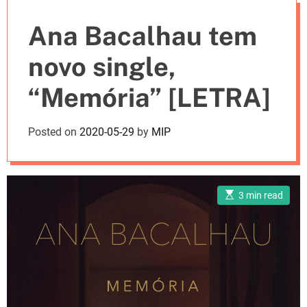
e
Ana Bacalhau tem
s
novo single,
“Memória” [LETRA]
Posted on
2020-05-29
by
MIP
E
3 min read
s
t
i
m
a
t
e
d
r
e
a