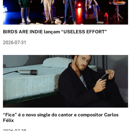
ç
ã
o
BIRDS ARE INDIE lançam “USELESS EFFORT”
d
2026-07-31
e
a
r
t
i
g
“Fica” é o novo single do cantor e compositor Carlos
o
Félix
s