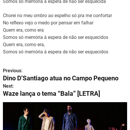
Somos só memória à espera de não ser esquecida
Chorei no meu ombro ao espelho só pra me confortar
No reflexo vejo o medo por pensar em falhar
Quem era, como era
Somos só memória à espera de não ser esquecidos
Quem era, como era,
Somos só memória à espera de não ser esquecidos
Previous:
N
Dino D’Santiago atua no Campo Pequeno
a
Next:
Waze lança o tema “Bala” [LETRA]
v
e
g
a