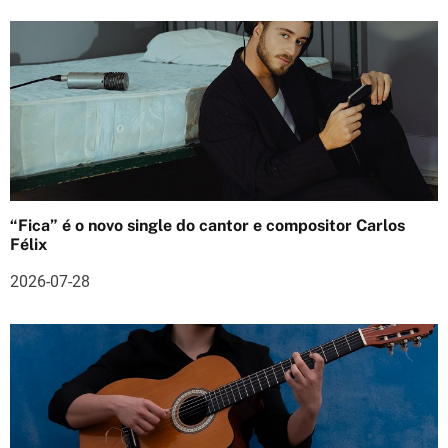
r
t
i
g
o
s
“Fica” é o novo single do cantor e compositor Carlos
Félix
2026-07-28