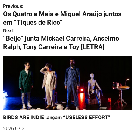
Previous:
N
Os Quatro e Meia e Miguel Araújo juntos
a
em “Tiques de Rico”
v
Next:
“Beijo” junta Mickael Carreira, Anselmo
e
Ralph, Tony Carreira e Toy [LETRA]
g
a
ç
ã
o
d
BIRDS ARE INDIE lançam “USELESS EFFORT”
e
2026-07-31
a