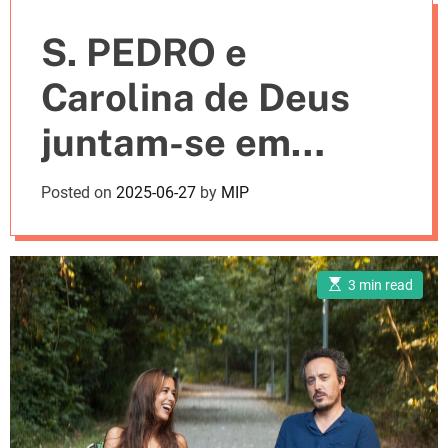
e
S. PEDRO e
s
Carolina de Deus
juntam-se em
“Dava a Volta ao
Posted on
2025-06-27
by
MIP
Mundo”
E
3 min read
s
t
i
m
a
t
e
d
r
e
a