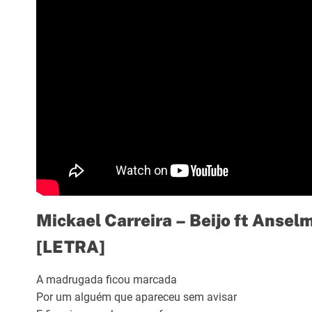
Mickael Carreira – Beijo ft Ansel
[LETRA]
A madrugada ficou marcada
Por um alguém que apareceu sem avisar