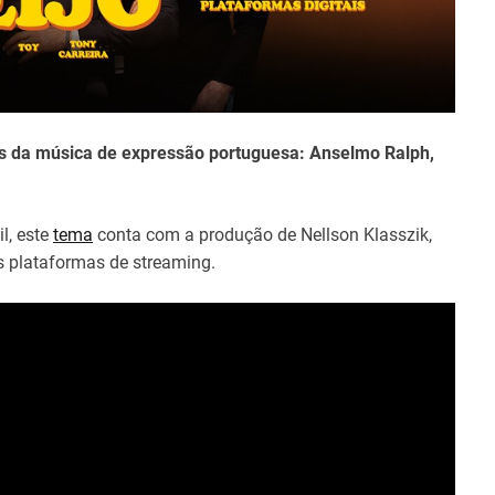
t
i
m
e
stas da música de expressão portuguesa: Anselmo Ralph,
l, este
tema
conta com a produção de Nellson Klasszik,
as plataformas de streaming.