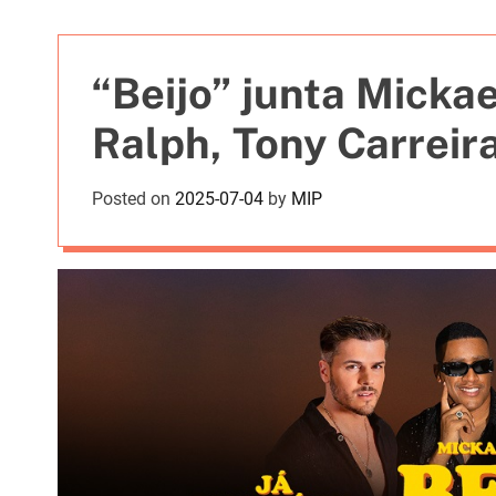
t
i
e
“Beijo” junta Micka
s
Ralph, Tony Carreir
Posted on
2025-07-04
by
MIP