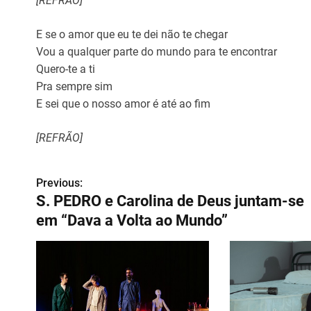
[REFRÃO]
E se o amor que eu te dei não te chegar
Vou a qualquer parte do mundo para te encontrar
Quero-te a ti
Pra sempre sim
E sei que o nosso amor é até ao fim
[REFRÃO]
Previous:
N
S. PEDRO e Carolina de Deus juntam-se
a
em “Dava a Volta ao Mundo”
v
e
g