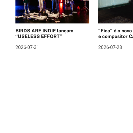
a
ç
ã
BIRDS ARE INDIE lançam
“Fica” é o novo
o
“USELESS EFFORT”
e compositor Ca
d
2026-07-31
2026-07-28
e
a
r
t
i
g
o