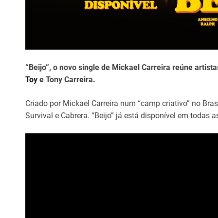
“Beijo”, o novo single de Mickael Carreira reúne arti
Toy
e Tony Carreira.
Criado por Mickael Carreira num “camp criativo” no Brasi
Survival e Cabrera. “Beijo” já está disponível em todas 