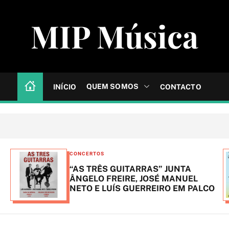
MIP Música
QUEM SOMOS
INÍCIO
CONTACTO
C
CONCERTOS
a
“AS TRÊS GUITARRAS” JUNTA
t
ÂNGELO FREIRE, JOSÉ MANUEL
NETO E LUÍS GUERREIRO EM PALCO
e
g
o
r