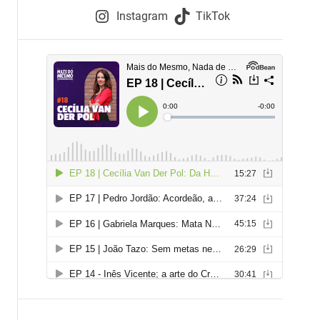
e
Instagram
TikTok
i
e
s