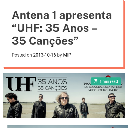
e
Antena 1 apresenta
s
“UHF: 35 Anos –
35 Canções”
Posted on
2013-10-16
by
MIP
E
1 min read
s
t
i
m
a
t
e
d
r
e
a