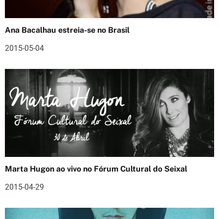
o
d
Ana Bacalhau estreia-se no Brasil
e
2015-05-04
a
r
t
i
g
o
s
Marta Hugon ao vivo no Fórum Cultural do Seixal
2015-04-29