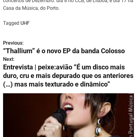
concertos de Dezembro: dia 8 no CCB, de Lisboa, e dia 17 na
Casa da Música, do Porto.
Tagged
UHF
Previous:
N
“Thallium” é o novo EP da banda Colosso
a
Next:
Entrevista | peixe:avião “É um disco mais
v
duro, cru e mais depurado que os anteriores
e
(…) mas mais texturado e dinâmico”
g
a
ç
ã