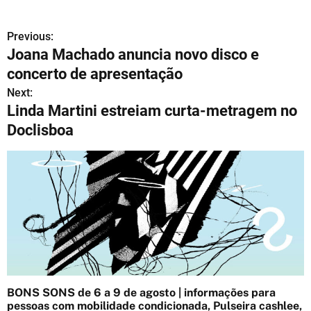
Previous:
N
Joana Machado anuncia novo disco e
a
concerto de apresentação
v
Next:
Linda Martini estreiam curta-metragem no
e
Doclisboa
g
a
ç
ã
o
d
BONS SONS de 6 a 9 de agosto | informações para
e
pessoas com mobilidade condicionada, Pulseira cashlee,