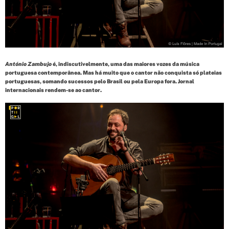
d
t
i
m
e
António Zambujo
é, indiscutivelmente, uma das maiores vozes da música
portuguesa contemporânea. Mas há muito que o cantor não conquista só plateias
portuguesas, somando sucessos pelo Brasil ou pela Europa fora. Jornal
internacionais rendem-se ao cantor.