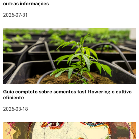
outras informações
a
2026-07-31
r
t
i
g
o
s
Guia completo sobre sementes fast flowering e cultivo
eficiente
2026-03-18