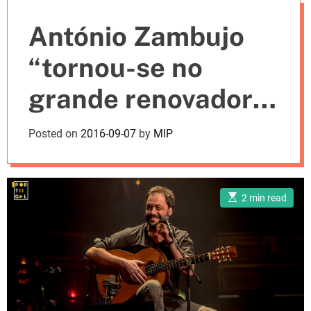
e
António Zambujo
s
“tornou-se no
grande renovador
da música
Posted on
2016-09-07
by
MIP
portuguesa”, refere
o jornal espanhol El
E
2 min read
s
País
t
i
m
a
t
e
d
r
e
a