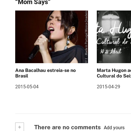
“Mom Says”
v
e
g
a
ç
ã
Ana Bacalhau estreia-se no
Marta Hugon ao vivo 
o
Brasil
Cultural do Sei
d
2015-05-04
2015-04-29
e
a
r
+
There are no comments
Add yours