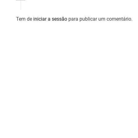
t
i
Tem de
iniciar a sessão
para publicar um comentário.
g
o
s