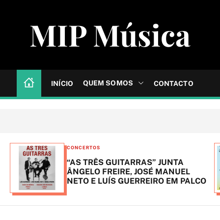
MIP Música
QUEM SOMOS
INÍCIO
CONTACTO
C
CONCERTOS
a
“AS TRÊS GUITARRAS” JUNTA
t
ÂNGELO FREIRE, JOSÉ MANUEL
NETO E LUÍS GUERREIRO EM PALCO
e
g
o
r