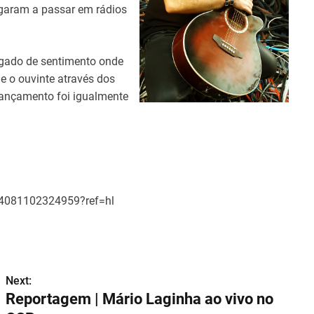
egaram a passar em rádios
egado de sentimento onde
e o ouvinte através dos
 lançamento foi igualmente
44081102324959?ref=hl
Next:
Reportagem | Mário Laginha ao vivo no