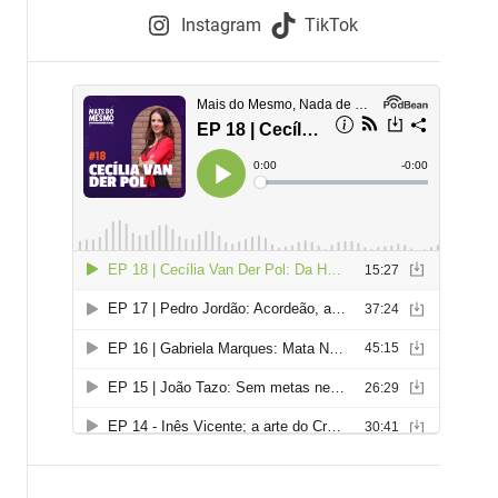
e
Instagram
TikTok
i
e
s