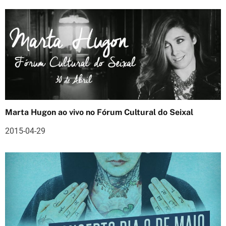
r
t
i
g
o
s
Marta Hugon ao vivo no Fórum Cultural do Seixal
2015-04-29