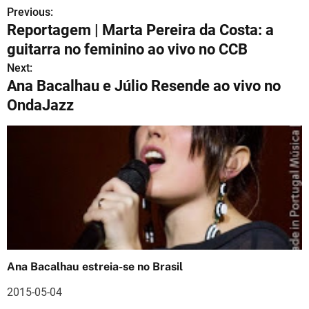
Previous:
N
Reportagem | Marta Pereira da Costa: a
a
guitarra no feminino ao vivo no CCB
v
Next:
Ana Bacalhau e Júlio Resende ao vivo no
e
OndaJazz
g
a
ç
ã
o
d
Ana Bacalhau estreia-se no Brasil
e
2015-05-04
a