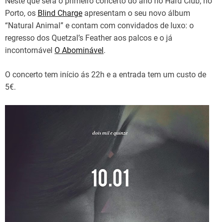
Neste que será o primeiro concerto do ano no Hard Club, no
Porto, os
Blind Charge
apresentam o seu novo álbum
“Natural Animal” e contam com convidados de luxo: o
regresso dos Quetzal’s Feather aos palcos e o já
incontornável
O Abominável
.
O concerto tem início ás 22h e a entrada tem um custo de
5€.