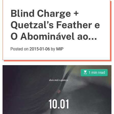
e
Blind Charge +
s
Quetzal’s Feather e
O Abominável ao
vivo no Hard Club
Posted on
2015-01-06
by
MIP
E
1 min read
s
t
i
m
a
t
e
d
r
e
a