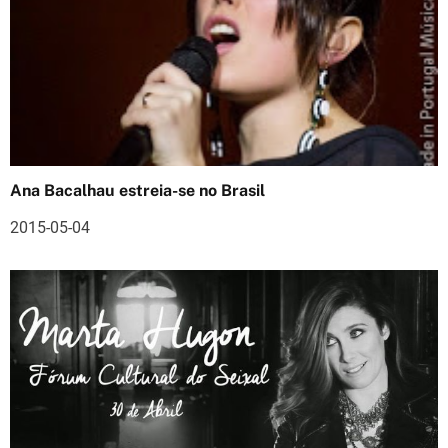
g
a
ç
ã
o
Ana Bacalhau estreia-se no Brasil
d
2015-05-04
e
a
r
t
i
g