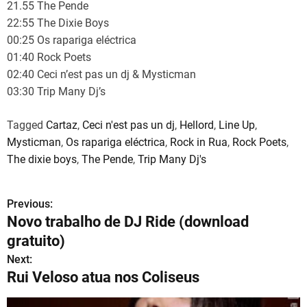
21.55 The Pende
22:55 The Dixie Boys
00:25 Os rapariga eléctrica
01:40 Rock Poets
02:40 Ceci n’est pas un dj & Mysticman
03:30 Trip Many Dj’s
Tagged
Cartaz
,
Ceci n'est pas un dj
,
Hellord
,
Line Up
,
Mysticman
,
Os rapariga eléctrica
,
Rock in Rua
,
Rock Poets
,
The dixie boys
,
The Pende
,
Trip Many Dj's
Previous:
N
Novo trabalho de DJ Ride (download
a
gratuito)
v
Next:
Rui Veloso atua nos Coliseus
e