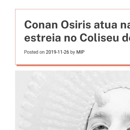
t
i
e
Conan Osiris atua n
s
estreia no Coliseu d
Posted on
2019-11-26
by
MIP