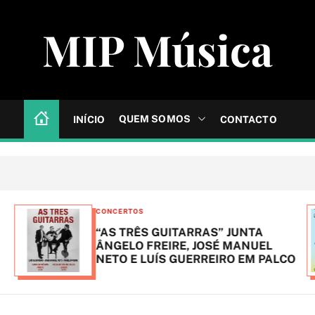
MIP Música
QUEM SOMOS
INÍCIO
CONTACTO
C
CONCERTOS
a
“AS TRÊS GUITARRAS” JUNTA
t
ÂNGELO FREIRE, JOSÉ MANUEL
NETO E LUÍS GUERREIRO EM PALCO
e
g
o
r