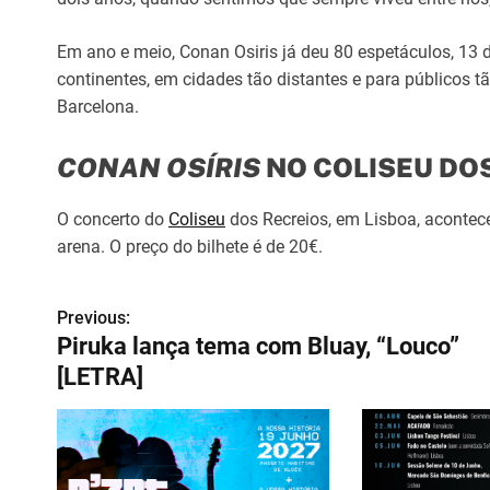
Em ano e meio, Conan Osiris já deu 80 espetáculos, 13 do
continentes, em cidades tão distantes e para públicos t
Barcelona.
CONAN OSÍRIS
NO COLISEU DO
O concerto do
Coliseu
dos Recreios, em Lisboa, acontec
arena. O preço do bilhete é de 20€.
Previous:
N
Piruka lança tema com Bluay, “Louco”
a
[LETRA]
v
e
g