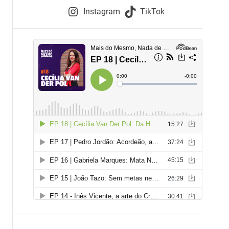
e
Instagram
TikTok
i
e
s