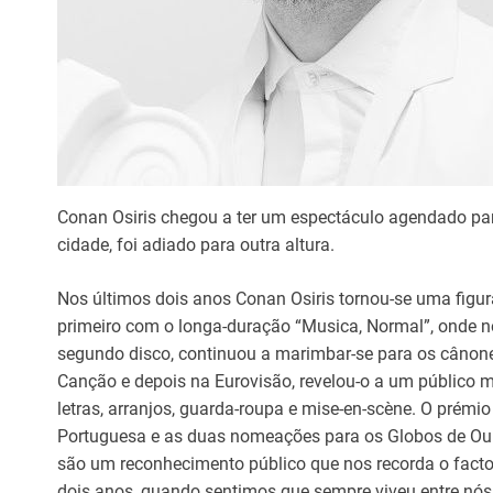
Conan Osiris chegou a ter um espectáculo agendado par
cidade, foi adiado para outra altura.
Nos últimos dois anos Conan Osiris tornou-se uma figu
primeiro com o longa-duração “Musica, Normal”, onde no
segundo disco, continuou a marimbar-se para os cânones
Canção e depois na Eurovisão, revelou-o a um público m
letras, arranjos, guarda-roupa e mise-en-scène. O prémi
Portuguesa e as duas nomeações para os Globos de Ouro,
são um reconhecimento público que nos recorda o facto
dois anos, quando sentimos que sempre viveu entre nós