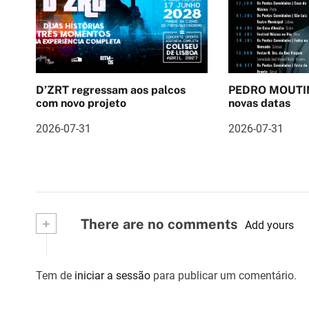
a
ç
ã
D’ZRT regressam aos palcos
PEDRO MOUTIN
o
com novo projeto
novas datas
d
2026-07-31
2026-07-31
e
a
r
+
There are no comments
Add yours
t
i
Tem de
iniciar a sessão
para publicar um comentário.
g