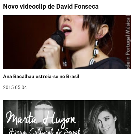
Novo videoclip de David Fonseca
v
e
g
a
ç
ã
o
Ana Bacalhau estreia-se no Brasil
d
2015-05-04
e
a
r
t