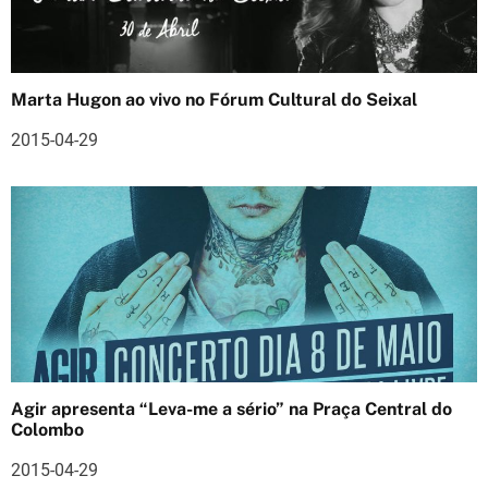
i
g
Marta Hugon ao vivo no Fórum Cultural do Seixal
o
2015-04-29
s
Agir apresenta “Leva-me a sério” na Praça Central do
Colombo
2015-04-29