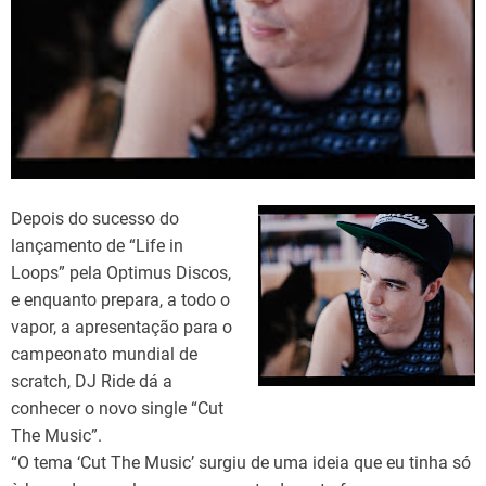
d
t
i
m
e
Depois do sucesso do
lançamento de “Life in
Loops” pela Optimus Discos,
e enquanto prepara, a todo o
vapor, a apresentação para o
campeonato mundial de
scratch, DJ Ride dá a
conhecer o novo single “Cut
The Music”.
“O tema ‘Cut The Music’ surgiu de uma ideia que eu tinha só