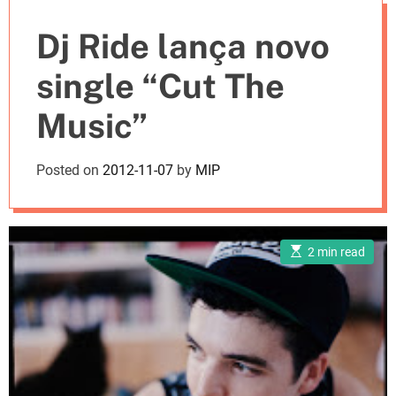
e
Dj Ride lança novo
s
single “Cut The
Music”
Posted on
2012-11-07
by
MIP
E
2 min read
s
t
i
m
a
t
e
d
r
e
a