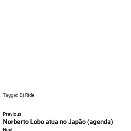
Tagged
Dj Ride
Previous:
N
Norberto Lobo atua no Japão (agenda)
a
Next: