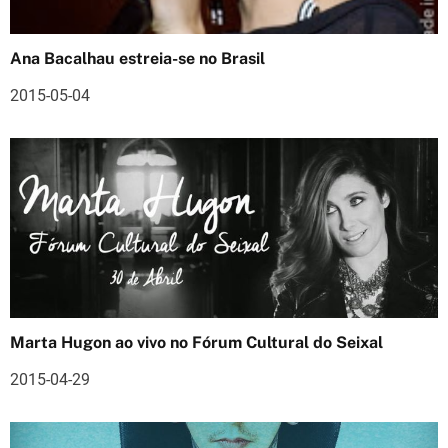
o
Ana Bacalhau estreia-se no Brasil
d
2015-05-04
e
a
r
t
i
g
o
Marta Hugon ao vivo no Fórum Cultural do Seixal
s
2015-04-29