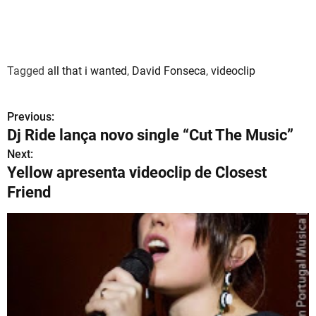
Tagged
all that i wanted
,
David Fonseca
,
videoclip
Previous:
N
Dj Ride lança novo single “Cut The Music”
a
Next:
Yellow apresenta videoclip de Closest
v
Friend
e
g
a
ç
ã