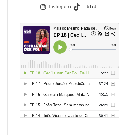
e
Instagram
TikTok
i
e
s