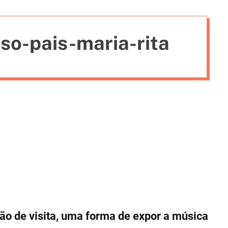
i
e
so-pais-maria-rita
s
ão de visita, uma forma de expor a música