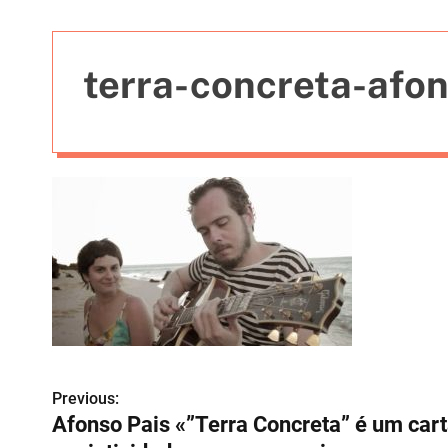
t
i
e
terra-concreta-afon
s
Previous:
N
Afonso Pais «”Terra Concreta” é um cart
a