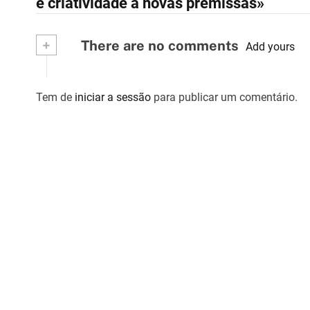
e criatividade a novas premissas»
v
+
There are no comments
e
Add yours
g
Tem de
iniciar a sessão
para publicar um comentário.
a
ç
ã
o
d
e
a
r