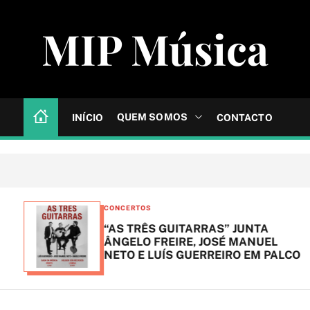
MIP Música
QUEM SOMOS
INÍCIO
CONTACTO
C
CONCERTOS
a
“AS TRÊS GUITARRAS” JUNTA
t
ÂNGELO FREIRE, JOSÉ MANUEL
NETO E LUÍS GUERREIRO EM PALCO
e
g
o
r