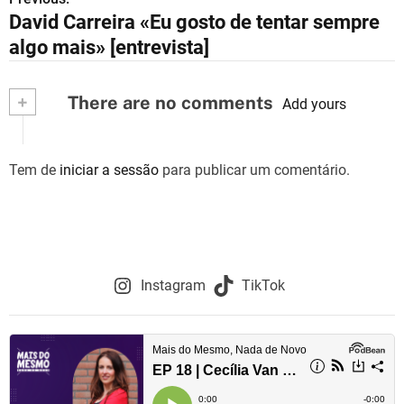
N
David Carreira «Eu gosto de tentar sempre
a
algo mais» [entrevista]
v
+
There are no comments
e
Add yours
g
Tem de
iniciar a sessão
para publicar um comentário.
a
ç
ã
o
Instagram
TikTok
d
e
a