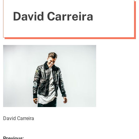
e
David Carreira
s
David Carreira
Previous: