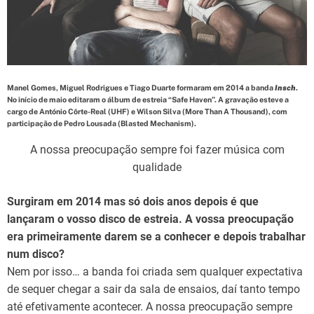
d
t
i
m
e
Manel Gomes, Miguel Rodrigues e Tiago Duarte formaram em 2014 a banda
Insch
.
No início de maio editaram o álbum de estreia “Safe Haven”. A gravação esteve a
cargo de António Côrte-Real (UHF) e Wilson Silva (More Than A Thousand), com
participação de Pedro Lousada (Blasted Mechanism).
A nossa preocupação sempre foi fazer música com
qualidade
Surgiram em 2014 mas só dois anos depois é que
lançaram o vosso disco de estreia. A vossa preocupação
era primeiramente darem se a conhecer e depois trabalhar
num disco?
Nem por isso… a banda foi criada sem qualquer expectativa
de sequer chegar a sair da sala de ensaios, daí tanto tempo
até efetivamente acontecer. A nossa preocupação sempre