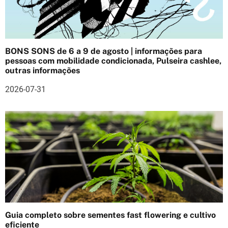
ç
ã
o
BONS SONS de 6 a 9 de agosto | informações para
pessoas com mobilidade condicionada, Pulseira cashlee,
d
outras informações
e
2026-07-31
a
r
t
i
g
o
Guia completo sobre sementes fast flowering e cultivo
s
eficiente