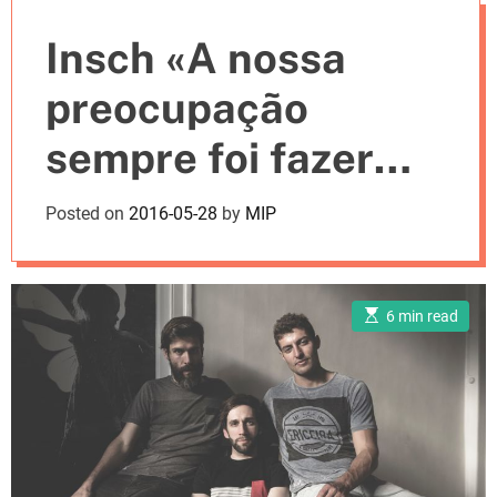
e
Insch «A nossa
s
preocupação
sempre foi fazer
música com
Posted on
2016-05-28
by
MIP
qualidade»
[entrevista]
E
6 min read
s
t
i
m
a
t
e
d
r
e
a