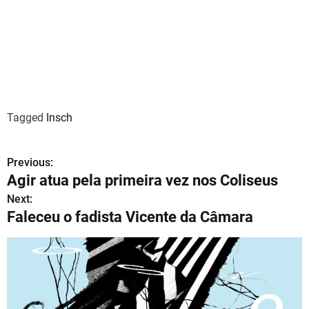
Tagged
Insch
Previous:
N
Agir atua pela primeira vez nos Coliseus
a
Next:
Faleceu o fadista Vicente da Câmara
v
e
g
a