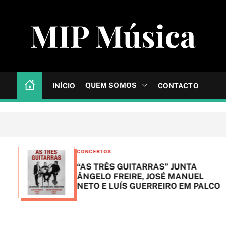
MIP Música
QUEM SOMOS
INÍCIO
CONTACTO
C
CONCERTOS
a
“AS TRÊS GUITARRAS” JUNTA
t
ÂNGELO FREIRE, JOSÉ MANUEL
NETO E LUÍS GUERREIRO EM PALCO
e
g
o
r