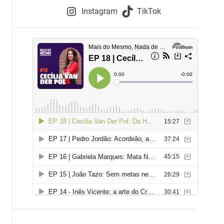
e
Instagram
TikTok
i
e
s