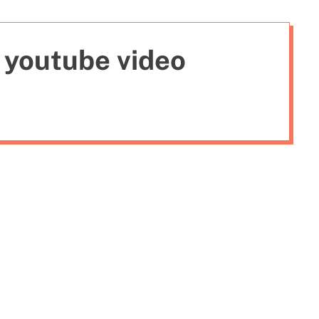
i
e
 youtube video
s