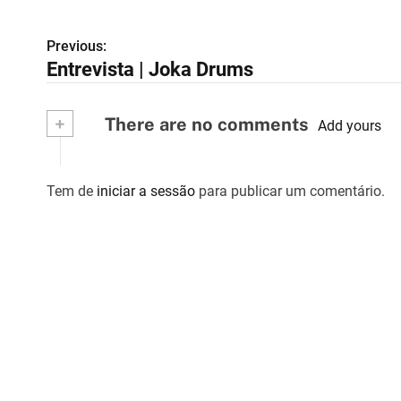
Previous:
N
Entrevista | Joka Drums
a
v
+
There are no comments
Add yours
e
g
Tem de
iniciar a sessão
para publicar um comentário.
a
ç
ã
o
d
e