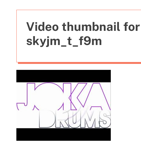
t
i
e
Video thumbnail for
s
skyjm_t_f9m