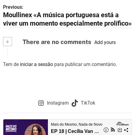
Previous:
N
Moullinex «A música portuguesa está a
a
viver um momento especialmente prolífico»
v
+
There are no comments
e
Add yours
g
Tem de
iniciar a sessão
para publicar um comentário.
a
ç
ã
o
Instagram
TikTok
d
e
a