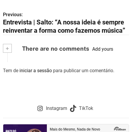
Previous:
N
Entrevista | Salto: “A nossa ideia é sempre
a
reinventar a forma como fazemos música”
v
+
There are no comments
e
Add yours
g
Tem de
iniciar a sessão
para publicar um comentário.
a
ç
ã
o
Instagram
TikTok
d
e