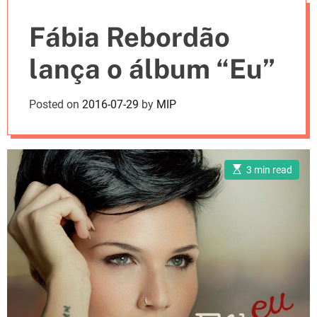
e
Fábia Rebordão
s
lança o álbum “Eu”
Posted on
2016-07-29
by
MIP
E
3 min read
s
t
i
m
a
t
e
d
r
e
a
d
t
i
m