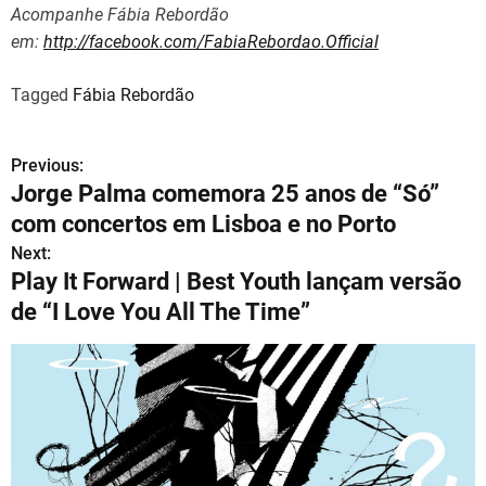
Acompanhe Fábia Rebordão
em:
http://facebook.com/FabiaRebordao.Official
Tagged
Fábia Rebordão
Previous:
N
Jorge Palma comemora 25 anos de “Só”
a
com concertos em Lisboa e no Porto
v
Next:
Play It Forward | Best Youth lançam versão
e
de “I Love You All The Time”
g
a
ç
ã