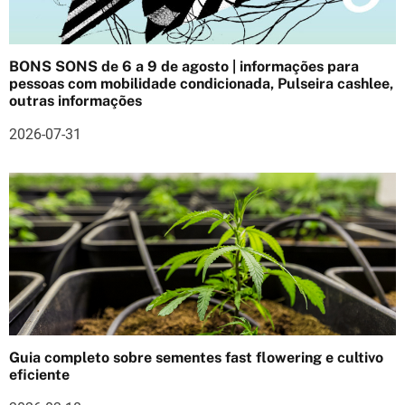
o
d
BONS SONS de 6 a 9 de agosto | informações para
e
pessoas com mobilidade condicionada, Pulseira cashlee,
outras informações
a
2026-07-31
r
t
i
g
o
s
Guia completo sobre sementes fast flowering e cultivo
eficiente