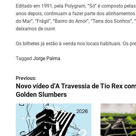
Editado em 1991, pela Polygram, “Só” é composto pela
anos depois, continuam a fazer parte dos alinhamentos 
do Mar”, “Frágil”, “Bairro do Amor”, “Terra dos Sonhos”
deixamos de ouvir.
Os bilhetes já estão à venda nos locais habituais. Os pr
Tagged
Jorge Palma
Previous:
N
Novo vídeo d’A Travessia de Tio Rex co
a
Golden Slumbers
v
e
g