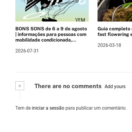
a
ç
ã
BONS SONS de 6 a 9 de agosto
Guia completo
o
| informações para pessoas com
fast flowering e
mobilidade condicionada,
d
2026-03-18
Pulseira cashlee, outras
2026-07-31
informações
e
a
r
+
There are no comments
Add yours
t
i
Tem de
iniciar a sessão
para publicar um comentário.
g
o