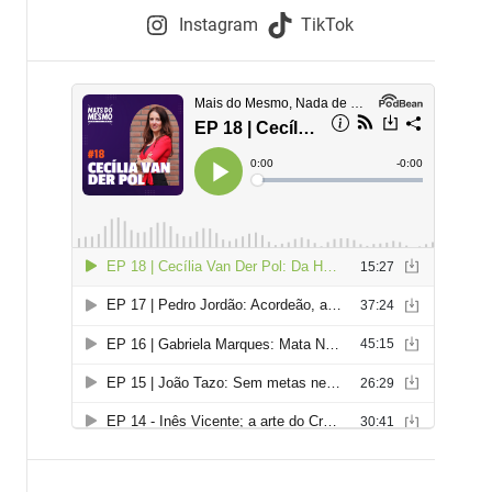
e
Instagram
TikTok
i
e
s