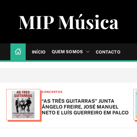
MIP Música
QUEM SOMOS
INÍCIO
CONTACTO
C
CONCERTOS
a
“AS TRÊS GUITARRAS” JUNTA
t
ÂNGELO FREIRE, JOSÉ MANUEL
NETO E LUÍS GUERREIRO EM PALCO
e
g
o
r