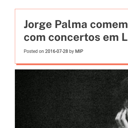
t
i
e
Jorge Palma comemo
s
com concertos em L
Posted on
2016-07-28
by
MIP