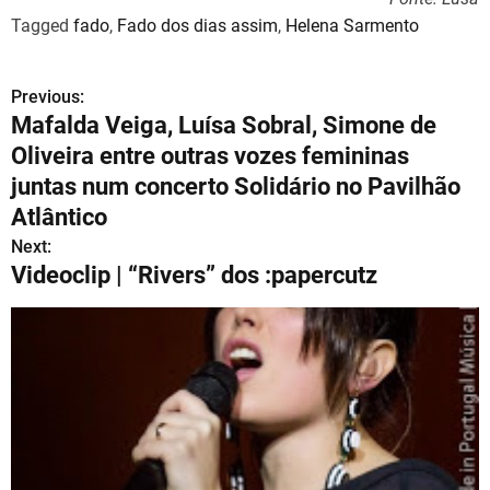
Tagged
fado
,
Fado dos dias assim
,
Helena Sarmento
Previous:
N
Mafalda Veiga, Luísa Sobral, Simone de
a
Oliveira entre outras vozes femininas
v
juntas num concerto Solidário no Pavilhão
Atlântico
e
Next:
g
Videoclip | “Rivers” dos :papercutz
a
ç
ã
o
d