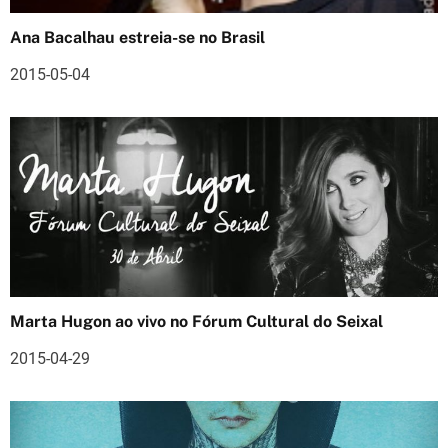
e
Ana Bacalhau estreia-se no Brasil
a
2015-05-04
r
t
i
g
o
s
Marta Hugon ao vivo no Fórum Cultural do Seixal
2015-04-29