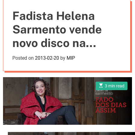
e
Fadista Helena
s
Sarmento vende
novo disco na
internet
Posted on
2013-02-20
by
MIP
E
3 min read
s
t
i
m
a
t
e
d
r
e
a