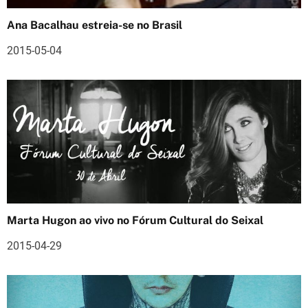
d
Ana Bacalhau estreia-se no Brasil
e
2015-05-04
a
r
t
i
g
o
s
Marta Hugon ao vivo no Fórum Cultural do Seixal
2015-04-29