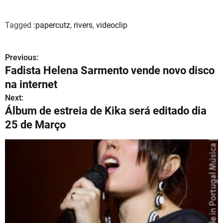
Tagged
:papercutz
,
rivers
,
videoclip
Previous:
N
Fadista Helena Sarmento vende novo disco
a
na internet
v
Next:
Álbum de estreia de Kika será editado dia
e
25 de Março
g
a
ç
ã
o