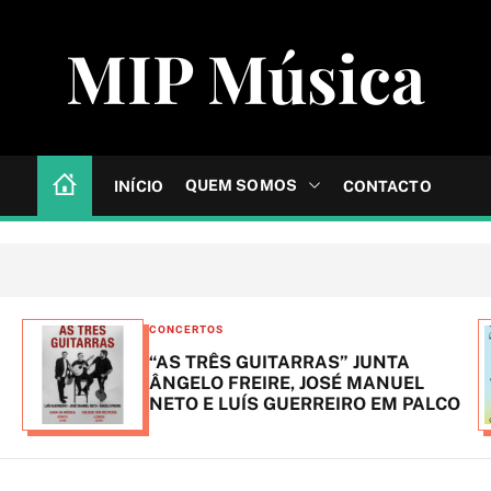
MIP Música
QUEM SOMOS
INÍCIO
CONTACTO
C
CONCERTOS
a
“AS TRÊS GUITARRAS” JUNTA
t
ÂNGELO FREIRE, JOSÉ MANUEL
NETO E LUÍS GUERREIRO EM PALCO
e
g
o
r