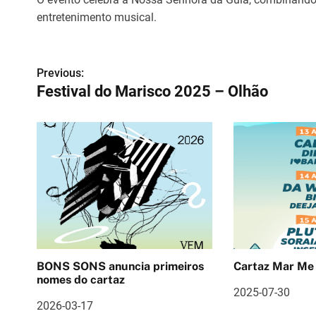
entretenimento musical.
N
Previous:
Festival do Marisco 2025 – Olhão
a
v
e
g
a
ç
ã
BONS SONS anuncia primeiros
Cartaz Mar Me
o
nomes do cartaz
2025-07-30
d
2026-03-17