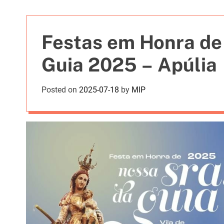
t
i
e
Festas em Honra de
s
Guia 2025 – Apúlia
Posted on
2025-07-18
by
MIP