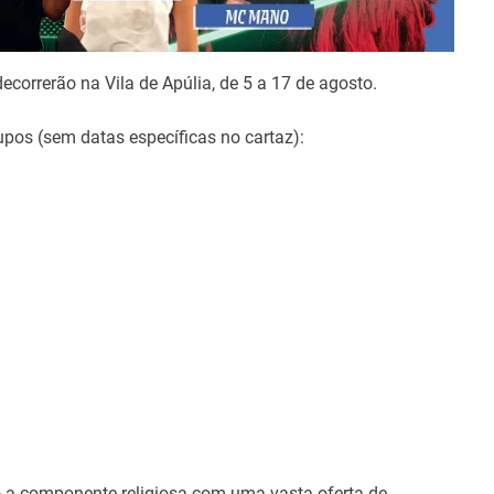
orrerão na Vila de Apúlia, de 5 a 17 de agosto.
upos (sem datas específicas no cartaz):
 a componente religiosa com uma vasta oferta de