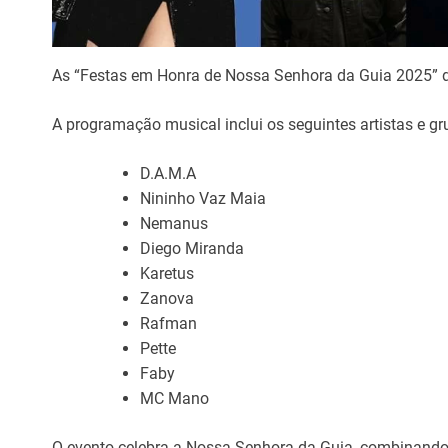
As “Festas em Honra de Nossa Senhora da Guia 2025” dec
A programação musical inclui os seguintes artistas e gr
D.A.M.A
Nininho Vaz Maia
Nemanus
Diego Miranda
Karetus
Zanova
Rafman
Pette
Faby
MC Mano
O evento celebra a Nossa Senhora da Guia, combinando