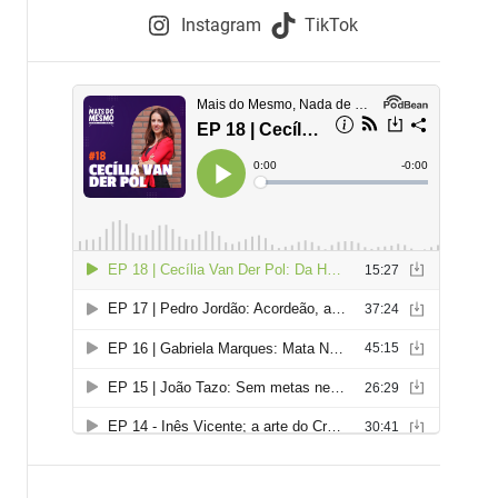
e
Instagram
TikTok
i
e
s